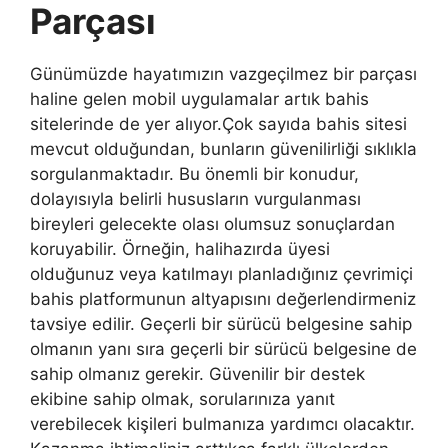
Parçası
Günümüzde hayatımızın vazgeçilmez bir parçası
haline gelen mobil uygulamalar artık bahis
sitelerinde de yer alıyor.Çok sayıda bahis sitesi
mevcut olduğundan, bunların güvenilirliği sıklıkla
sorgulanmaktadır. Bu önemli bir konudur,
dolayısıyla belirli hususların vurgulanması
bireyleri gelecekte olası olumsuz sonuçlardan
koruyabilir. Örneğin, halihazırda üyesi
olduğunuz veya katılmayı planladığınız çevrimiçi
bahis platformunun altyapısını değerlendirmeniz
tavsiye edilir. Geçerli bir sürücü belgesine sahip
olmanın yanı sıra geçerli bir sürücü belgesine de
sahip olmanız gerekir. Güvenilir bir destek
ekibine sahip olmak, sorularınıza yanıt
verebilecek kişileri bulmanıza yardımcı olacaktır.