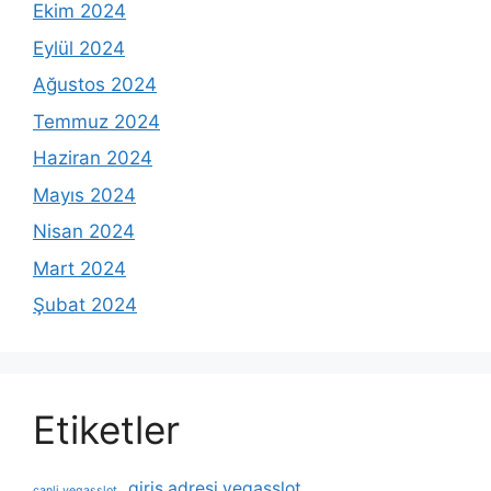
Ekim 2024
Eylül 2024
Ağustos 2024
Temmuz 2024
Haziran 2024
Mayıs 2024
Nisan 2024
Mart 2024
Şubat 2024
Etiketler
giris adresi vegasslot
canli vegasslot