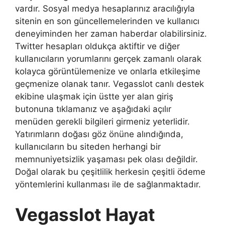
vardır. Sosyal medya hesaplarınız aracılığıyla
sitenin en son güncellemelerinden ve kullanıcı
deneyiminden her zaman haberdar olabilirsiniz.
Twitter hesapları oldukça aktiftir ve diğer
kullanıcıların yorumlarını gerçek zamanlı olarak
kolayca görüntülemenize ve onlarla etkileşime
geçmenize olanak tanır. Vegasslot canlı destek
ekibine ulaşmak için üstte yer alan giriş
butonuna tıklamanız ve aşağıdaki açılır
menüden gerekli bilgileri girmeniz yeterlidir.
Yatırımların doğası göz önüne alındığında,
kullanıcıların bu siteden herhangi bir
memnuniyetsizlik yaşaması pek olası değildir.
Doğal olarak bu çeşitlilik herkesin çeşitli ödeme
yöntemlerini kullanması ile de sağlanmaktadır.
Vegasslot Hayat