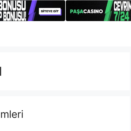
l
mleri