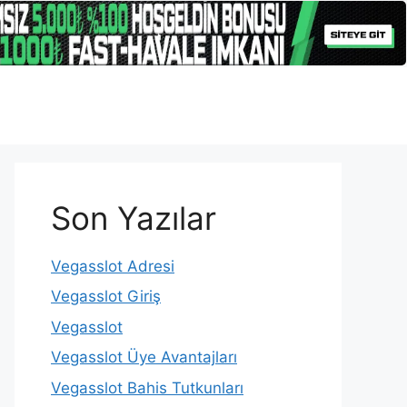
Son Yazılar
Vegasslot Adresi
Vegasslot Giriş
Vegasslot
Vegasslot Üye Avantajları
Vegasslot Bahis Tutkunları