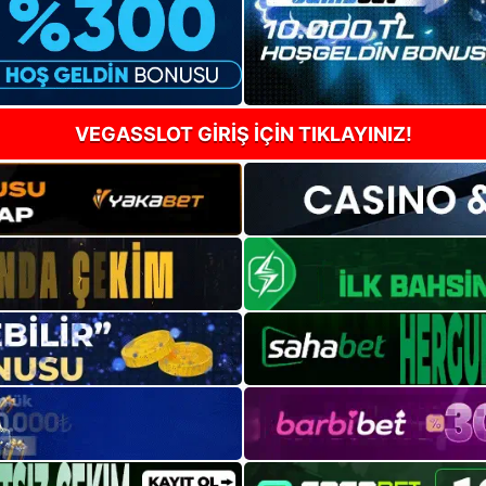
VEGASSLOT GİRİŞ İÇİN TIKLAYINIZ!