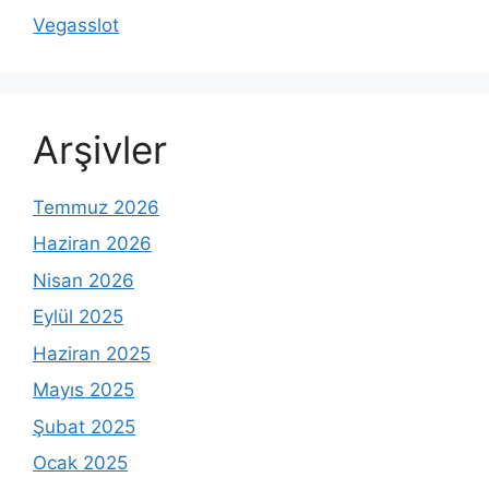
Vegasslot
Arşivler
Temmuz 2026
Haziran 2026
Nisan 2026
Eylül 2025
Haziran 2025
Mayıs 2025
Şubat 2025
Ocak 2025