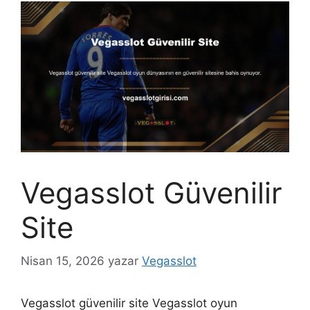
Vegasslot Güvenilir
Site
Nisan 15, 2026
yazar
Vegasslot
Vegasslot güvenilir site Vegasslot oyun