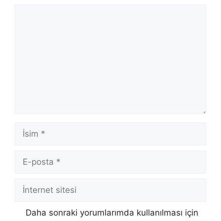
Yorum
İsim
E-
posta
İnternet
sitesi
Daha sonraki yorumlarımda kullanılması için