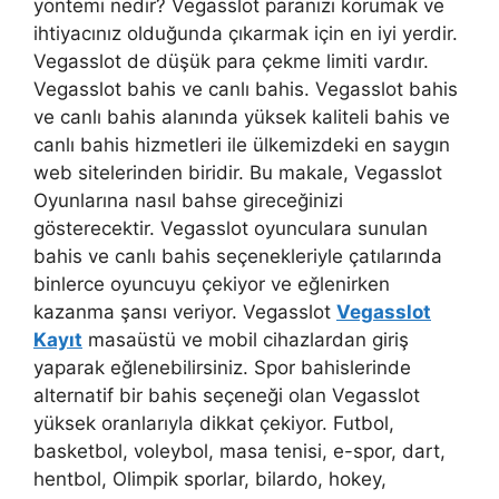
yöntemi nedir? Vegasslot paranızı korumak ve
ihtiyacınız olduğunda çıkarmak için en iyi yerdir.
Vegasslot de düşük para çekme limiti vardır.
Vegasslot bahis ve canlı bahis. Vegasslot bahis
ve canlı bahis alanında yüksek kaliteli bahis ve
canlı bahis hizmetleri ile ülkemizdeki en saygın
web sitelerinden biridir. Bu makale, Vegasslot
Oyunlarına nasıl bahse gireceğinizi
gösterecektir. Vegasslot oyunculara sunulan
bahis ve canlı bahis seçenekleriyle çatılarında
binlerce oyuncuyu çekiyor ve eğlenirken
kazanma şansı veriyor. Vegasslot
Vegasslot
Kayıt
masaüstü ve mobil cihazlardan giriş
yaparak eğlenebilirsiniz. Spor bahislerinde
alternatif bir bahis seçeneği olan Vegasslot
yüksek oranlarıyla dikkat çekiyor. Futbol,
basketbol, voleybol, masa tenisi, e-spor, dart,
hentbol, Olimpik sporlar, bilardo, hokey,