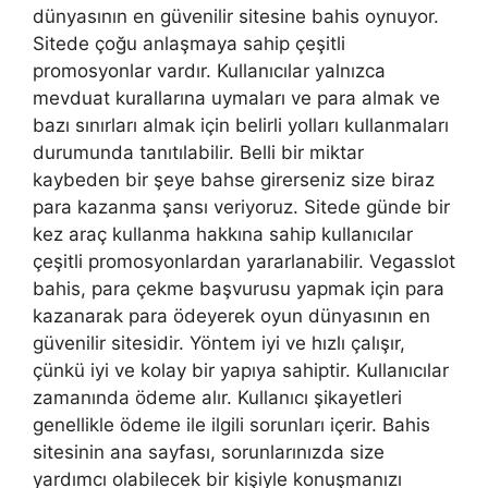
dünyasının en güvenilir sitesine bahis oynuyor.
Sitede çoğu anlaşmaya sahip çeşitli
promosyonlar vardır. Kullanıcılar yalnızca
mevduat kurallarına uymaları ve para almak ve
bazı sınırları almak için belirli yolları kullanmaları
durumunda tanıtılabilir. Belli bir miktar
kaybeden bir şeye bahse girerseniz size biraz
para kazanma şansı veriyoruz. Sitede günde bir
kez araç kullanma hakkına sahip kullanıcılar
çeşitli promosyonlardan yararlanabilir. Vegasslot
bahis, para çekme başvurusu yapmak için para
kazanarak para ödeyerek oyun dünyasının en
güvenilir sitesidir. Yöntem iyi ve hızlı çalışır,
çünkü iyi ve kolay bir yapıya sahiptir. Kullanıcılar
zamanında ödeme alır. Kullanıcı şikayetleri
genellikle ödeme ile ilgili sorunları içerir. Bahis
sitesinin ana sayfası, sorunlarınızda size
yardımcı olabilecek bir kişiyle konuşmanızı