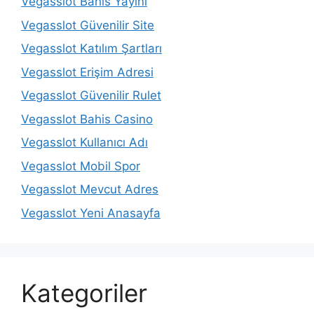
Vegasslot Bahis Yayını
Vegasslot Güvenilir Site
Vegasslot Katılım Şartları
Vegasslot Erişim Adresi
Vegasslot Güvenilir Rulet
Vegasslot Bahis Casino
Vegasslot Kullanıcı Adı
Vegasslot Mobil Spor
Vegasslot Mevcut Adres
Vegasslot Yeni Anasayfa
Kategoriler