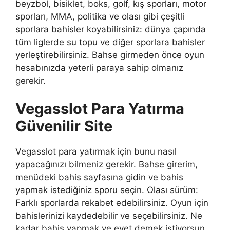
beyzbol, bisiklet, boks, golf, kış sporları, motor
sporları, MMA, politika ve olası gibi çeşitli
sporlara bahisler koyabilirsiniz: dünya çapında
tüm liglerde su topu ve diğer sporlara bahisler
yerleştirebilirsiniz. Bahse girmeden önce oyun
hesabınızda yeterli paraya sahip olmanız
gerekir.
Vegasslot Para Yatırma
Güvenilir Site
Vegasslot para yatırmak için bunu nasıl
yapacağınızı bilmeniz gerekir. Bahse girerim,
menüdeki bahis sayfasına gidin ve bahis
yapmak istediğiniz sporu seçin. Olası sürüm:
Farklı sporlarda rekabet edebilirsiniz. Oyun için
bahislerinizi kaydedebilir ve seçebilirsiniz. Ne
kadar bahis yapmak ve evet demek istiyorsun.