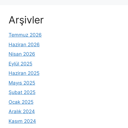
Arşivler
Temmuz 2026
Haziran 2026
Nisan 2026
Eylül 2025
Haziran 2025
Mayıs 2025
Şubat 2025
Ocak 2025
Aralık 2024
Kasım 2024