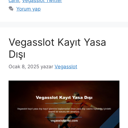
canlı
,
Vegasslot Twitter
Yorum yap
Vegasslot Kayıt Yasa
Dışı
Ocak 8, 2025
yazar
Vegasslot