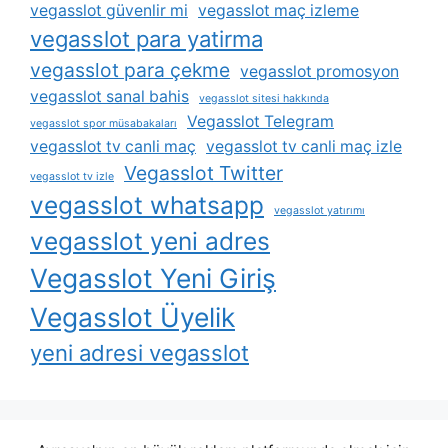
vegasslot güvenlir mi
vegasslot maç izleme
vegasslot para yatirma
vegasslot para çekme
vegasslot promosyon
vegasslot sanal bahis
vegasslot sitesi hakkında
Vegasslot Telegram
vegasslot spor müsabakaları
vegasslot tv canli maç
vegasslot tv canli maç izle
Vegasslot Twitter
vegasslot tv izle
vegasslot whatsapp
vegasslot yatırımı
vegasslot yeni adres
Vegasslot Yeni Giriş
Vegasslot Üyelik
yeni adresi vegasslot