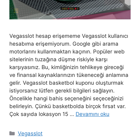
Vegasslot hesap erişememe Vegasslot kullanıcı
hesabıma erişemiyorum. Google gibi arama
motorlarını kullanmaktan kaçının. Popüler web
sitelerinin tuzağına düşme riskiyle karşı
karşıyasınız. Bu, kimliğinizin tehlikeye gireceği
ve finansal kaynaklarınızın tükeneceği anlamına
gelir. Vegasslot basketbol kuponu oluşturmak
istiyorsanız lütfen gerekli bilgileri sağlayın.
Öncelikle hangi bahis seçeneğini seçeceğinizi
belirleyin. Çünkü basketbolda birçok fırsat var.
Çok sayıda lokasyon 15 …
Devamını oku
Kategoriler
Vegasslot