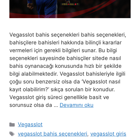
Vegasslot bahis seçenekleri bahis seçenekleri,
bahisçilere bahisleri hakkında bilinçli kararlar
vermeleri için gerekli bilgileri sunar. Bu bilgi
seçenekleri sayesinde bahisçiler sitede nasıl
bahis oynanacağı konusunda hızlı bir şekilde
bilgi alabilmektedir. Vegasslot bahisleriyle ilgili
çoğu soru benzersiz olsa da ‘Vegasslot nasıl
kayıt olabilirim?’ sıkça sorulan bir konudur.
Vegasslot giriş süreci genellikle basit ve
sorunsuz olsa da …
Devamını oku
Kategoriler
Vegasslot
Etiketler
vegasslot bahis seçenekleri
,
vegasslot giris