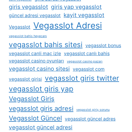
giris vegasslot
giris yap vegasslot
kayit vegasslot
güncel adresi vegasslot
Vegasslot Adresi
Vegasslot
vegasslot bahis heyecanı
vegasslot bahis sitesi
vegasslot bonus
vegasslot canli maç izle
vegasslot canlı bahis
vegasslot casino oyunları
vegasslot casino pazarı
vegasslot casino sitesi
vegasslot com
vegasslot giris twitter
vegasslot girisi
vegasslot giris yap
Vegasslot Giriş
vegasslot giriş adresi
vegasslot giriş sorunu
Vegasslot Güncel
vegasslot güncel adres
vegasslot güncel adresi