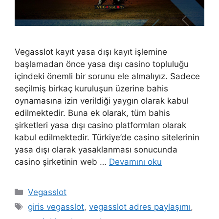
Vegasslot kayıt yasa dışı kayıt işlemine
başlamadan önce yasa dışı casino topluluğu
içindeki önemli bir sorunu ele almalıyız. Sadece
seçilmiş birkaç kuruluşun üzerine bahis
oynamasına izin verildiği yaygın olarak kabul
edilmektedir. Buna ek olarak, tüm bahis
şirketleri yasa dışı casino platformları olarak
kabul edilmektedir. Türkiye’de casino sitelerinin
yasa dışı olarak yasaklanması sonucunda
casino şirketinin web …
Devamını oku
Kategoriler
Vegasslot
Etiketler
giris vegasslot
,
vegasslot adres paylaşımı
,