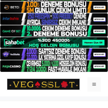
İçeriğe
atla
Menü