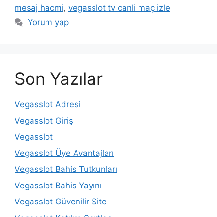
mesaj hacmi
,
vegasslot tv canli maç izle
Yorum yap
Son Yazılar
Vegasslot Adresi
Vegasslot Giriş
Vegasslot
Vegasslot Üye Avantajları
Vegasslot Bahis Tutkunları
Vegasslot Bahis Yayını
Vegasslot Güvenilir Site