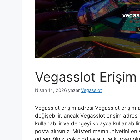
Vegasslot Erişim
Nisan 14, 2026
yazar
Vegasslot
Vegasslot erişim adresi Vegasslot erişim a
değişebilir, ancak Vegasslot erişim adresi d
kullanabilir ve dengeyi kolayca kullanabilir
posta alırsınız. Müşteri memnuniyetini en 
güvenliğinizi çok ciddiye alır ve kurban ol