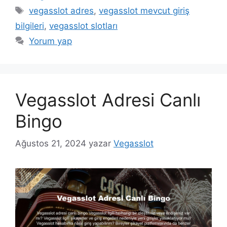
Etiketler
vegasslot adres
,
vegasslot mevcut giriş
bilgileri
,
vegasslot slotları
Yorum yap
Vegasslot Adresi Canlı
Bingo
Ağustos 21, 2024
yazar
Vegasslot