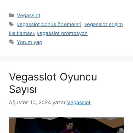
Kategoriler
Vegasslot
Etiketler
vegasslot bonus ödemeleri
,
vegasslot erişim
kısıtlaması
,
vegasslot promosyon
Yorum yap
Vegasslot Oyuncu
Sayısı
Ağustos 10, 2024
yazar
Vegasslot