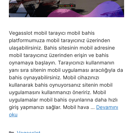
Vegasslot mobil tarayıcı mobil bahis
platformumuza mobil tarayıcınız üzerinden
ulaşabilirsiniz. Bahis sitesinin mobil adresine
mobil tarayıcınız üzerinden erişin ve bahis
oynamaya başlayın. Tarayıcınızı kullanmanın
yanı sıra sitenin mobil uygulaması aracılığıyla da
bahis oynayabilirsiniz. Mobil cihazınızı
kullanarak bahis oynuyorsanız sitenin mobil
uygulamasını kullanmanızı öneririz. Mobil
uygulamalar mobil bahis oyunlarına daha hızlı
giriş yapmanızı sağlar. Mobil hava …
Devamını
oku
Kategoriler