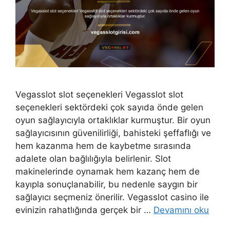
Vegasslot slot seçenekleri Vegasslot slot
seçenekleri sektördeki çok sayıda önde gelen
oyun sağlayıcıyla ortaklıklar kurmuştur. Bir oyun
sağlayıcısının güvenilirliği, bahisteki şeffaflığı ve
hem kazanma hem de kaybetme sırasında
adalete olan bağlılığıyla belirlenir. Slot
makinelerinde oynamak hem kazanç hem de
kayıpla sonuçlanabilir, bu nedenle saygın bir
sağlayıcı seçmeniz önerilir. Vegasslot casino ile
evinizin rahatlığında gerçek bir …
Devamını oku