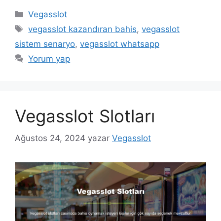
Kategoriler
Vegasslot
Etiketler
vegasslot kazandıran bahis
,
vegasslot
sistem senaryo
,
vegasslot whatsapp
Yorum yap
Vegasslot Slotları
Ağustos 24, 2024
yazar
Vegasslot