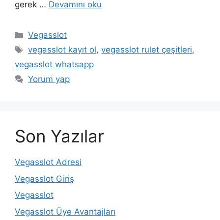
gerek …
Devamını oku
Kategoriler
Vegasslot
Etiketler
vegasslot kayıt ol
,
vegasslot rulet çeşitleri
,
vegasslot whatsapp
Yorum yap
Son Yazılar
Vegasslot Adresi
Vegasslot Giriş
Vegasslot
Vegasslot Üye Avantajları