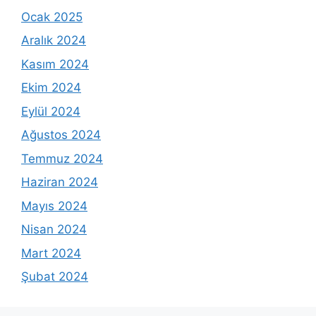
Ocak 2025
Aralık 2024
Kasım 2024
Ekim 2024
Eylül 2024
Ağustos 2024
Temmuz 2024
Haziran 2024
Mayıs 2024
Nisan 2024
Mart 2024
Şubat 2024