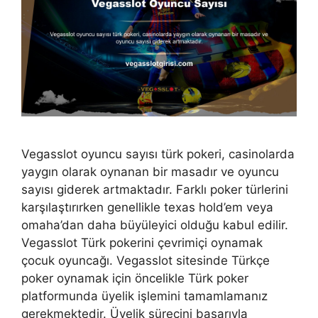
Vegasslot oyuncu sayısı türk pokeri, casinolarda
yaygın olarak oynanan bir masadır ve oyuncu
sayısı giderek artmaktadır. Farklı poker türlerini
karşılaştırırken genellikle texas hold’em veya
omaha’dan daha büyüleyici olduğu kabul edilir.
Vegasslot Türk pokerini çevrimiçi oynamak
çocuk oyuncağı. Vegasslot sitesinde Türkçe
poker oynamak için öncelikle Türk poker
platformunda üyelik işlemini tamamlamanız
gerekmektedir. Üyelik sürecini başarıyla