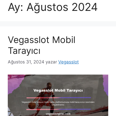
Ay:
Ağustos 2024
Vegasslot Mobil
Tarayıcı
Ağustos 31, 2024
yazar
Vegasslot