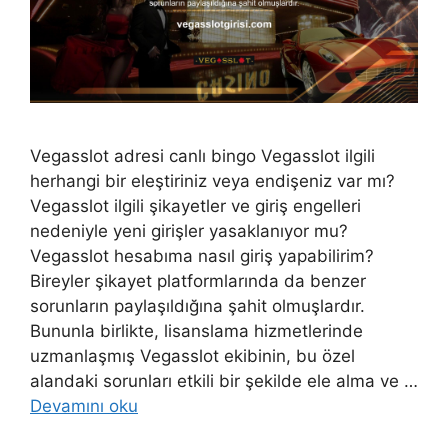
Vegasslot adresi canlı bingo Vegasslot ilgili
herhangi bir eleştiriniz veya endişeniz var mı?
Vegasslot ilgili şikayetler ve giriş engelleri
nedeniyle yeni girişler yasaklanıyor mu?
Vegasslot hesabıma nasıl giriş yapabilirim?
Bireyler şikayet platformlarında da benzer
sorunların paylaşıldığına şahit olmuşlardır.
Bununla birlikte, lisanslama hizmetlerinde
uzmanlaşmış Vegasslot ekibinin, bu özel
alandaki sorunları etkili bir şekilde ele alma ve …
Devamını oku