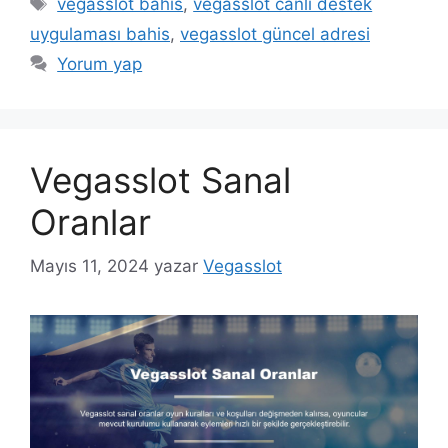
vegasslot bahis
,
vegasslot canlı destek
uygulaması bahis
,
vegasslot güncel adresi
Yorum yap
Vegasslot Sanal
Oranlar
Mayıs 11, 2024
yazar
Vegasslot