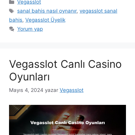
Kategoriler
Vegasslot
Etiketler
sanal bahis nasıl oynanır
,
vegasslot sanal
bahis
,
Vegasslot Üyelik
Yorum yap
Vegasslot Canlı Casino
Oyunları
Mayıs 4, 2024
yazar
Vegasslot