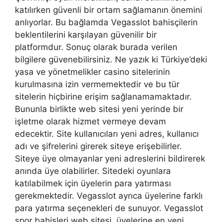
katılırken güvenli bir ortam sağlamanın önemini
anlıyorlar. Bu bağlamda Vegasslot bahisçilerin
beklentilerini karşılayan güvenilir bir
platformdur. Sonuç olarak burada verilen
bilgilere güvenebilirsiniz. Ne yazık ki Türkiye’deki
yasa ve yönetmelikler casino sitelerinin
kurulmasına izin vermemektedir ve bu tür
sitelerin hiçbirine erişim sağlanamamaktadır.
Bununla birlikte web sitesi yeni yerinde bir
işletme olarak hizmet vermeye devam
edecektir. Site kullanıcıları yeni adres, kullanıcı
adı ve şifrelerini girerek siteye erişebilirler.
Siteye üye olmayanlar yeni adreslerini bildirerek
anında üye olabilirler. Sitedeki oyunlara
katılabilmek için üyelerin para yatırması
gerekmektedir. Vegasslot ayrıca üyelerine farklı
para yatırma seçenekleri de sunuyor. Vegasslot
spor bahisleri web sitesi, üyelerine en yeni