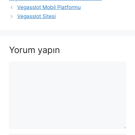
Vegasslot Mobil Platformu
Vegasslot Sitesi
Yorum yapın
Yorum