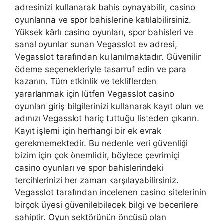
adresinizi kullanarak bahis oynayabilir, casino
oyunlarına ve spor bahislerine katılabilirsiniz.
Yüksek kârlı casino oyunları, spor bahisleri ve
sanal oyunlar sunan Vegasslot ev adresi,
Vegasslot tarafından kullanılmaktadır. Güvenilir
ödeme seçenekleriyle tasarruf edin ve para
kazanın. Tüm etkinlik ve tekliflerden
yararlanmak için lütfen Vegasslot casino
oyunları giriş bilgilerinizi kullanarak kayıt olun ve
adınızı Vegasslot hariç tuttuğu listeden çıkarın.
Kayıt işlemi için herhangi bir ek evrak
gerekmemektedir. Bu nedenle veri güvenliği
bizim için çok önemlidir, böylece çevrimiçi
casino oyunları ve spor bahislerindeki
tercihlerinizi her zaman karşılayabilirsiniz.
Vegasslot tarafından incelenen casino sitelerinin
birçok üyesi güvenilebilecek bilgi ve becerilere
sahiptir. Oyun sektörünün öncüsü olan