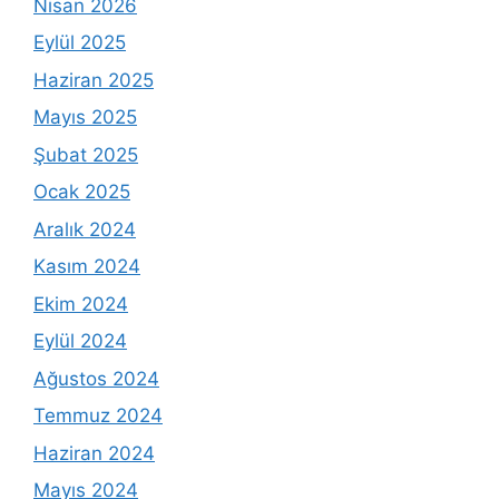
Nisan 2026
Eylül 2025
Haziran 2025
Mayıs 2025
Şubat 2025
Ocak 2025
Aralık 2024
Kasım 2024
Ekim 2024
Eylül 2024
Ağustos 2024
Temmuz 2024
Haziran 2024
Mayıs 2024