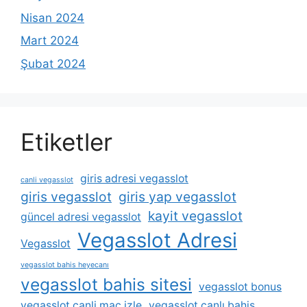
Nisan 2024
Mart 2024
Şubat 2024
Etiketler
giris adresi vegasslot
canli vegasslot
giris vegasslot
giris yap vegasslot
kayit vegasslot
güncel adresi vegasslot
Vegasslot Adresi
Vegasslot
vegasslot bahis heyecanı
vegasslot bahis sitesi
vegasslot bonus
vegasslot canli maç izle
vegasslot canlı bahis