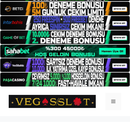
İçeriğe
atla
Menü