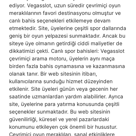
ediyor. Vegasslot, uzun süredir çevrimiçi oyun
meraklılarının favori destinasyonu olmuştur ve
canlı bahis seçenekleri etkilemeye devam
etmektedir. Site, üyelerine çeşitli spor dallarında
geniş bir oyun yelpazesi sunmaktadır. Ancak bu
siteye üye olmanın getirdiği ciddi maliyetler de
dikkatimizi çekti. Canlı spor bahisleri: Vegasslot
çevrimiçi arama motoru, üyelerin aynı maça
birden fazla bahis oynamasına ve kazanmasına
olanak tanır. Bir web sitesinin itibarı,
kullanıcılarına sunduğu hizmet düzeyinden
etkilenir. Site üyeleri günün veya gecenin her
saatinde uzmanlardan yardım alabilirler. Ayrıca
site, üyelerine para yatırma konusunda çeşitli
seçenekler sunmaktadır. Bu web sitesinin
güvenilirliği, küresel ve yerel pazarlardaki
konumunu etkileyen çok önemli bir husustur.
Çevrimiçi oyun meraklıları, sanal etkinliklere