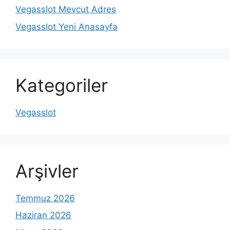
Vegasslot Mevcut Adres
Vegasslot Yeni Anasayfa
Kategoriler
Vegasslot
Arşivler
Temmuz 2026
Haziran 2026