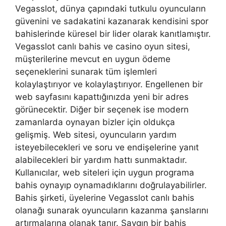
Vegasslot, dünya çapındaki tutkulu oyuncuların
güvenini ve sadakatini kazanarak kendisini spor
bahislerinde küresel bir lider olarak kanıtlamıştır.
Vegasslot canlı bahis ve casino oyun sitesi,
müşterilerine mevcut en uygun ödeme
seçeneklerini sunarak tüm işlemleri
kolaylaştırıyor ve kolaylaştırıyor. Engellenen bir
web sayfasını kapattığınızda yeni bir adres
görünecektir. Diğer bir seçenek ise modern
zamanlarda oynayan bizler için oldukça
gelişmiş. Web sitesi, oyuncuların yardım
isteyebilecekleri ve soru ve endişelerine yanıt
alabilecekleri bir yardım hattı sunmaktadır.
Kullanıcılar, web siteleri için uygun programa
bahis oynayıp oynamadıklarını doğrulayabilirler.
Bahis şirketi, üyelerine Vegasslot canlı bahis
olanağı sunarak oyuncuların kazanma şanslarını
artırmalarına olanak tanır. Saygın bir bahis