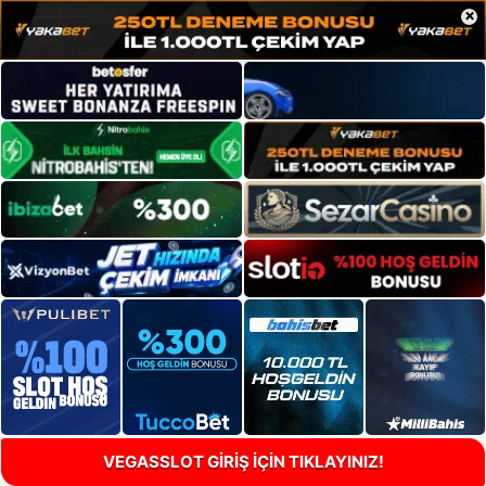
×
VEGASSLOT GİRİŞ İÇİN TIKLAYINIZ!