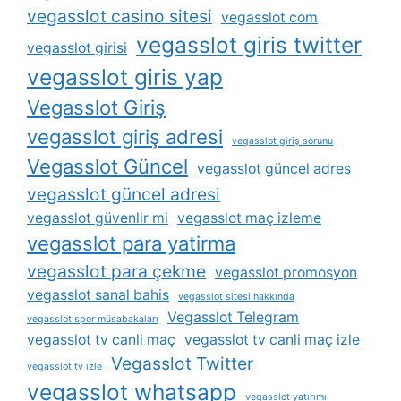
vegasslot casino sitesi
vegasslot com
vegasslot giris twitter
vegasslot girisi
vegasslot giris yap
Vegasslot Giriş
vegasslot giriş adresi
vegasslot giriş sorunu
Vegasslot Güncel
vegasslot güncel adres
vegasslot güncel adresi
vegasslot güvenlir mi
vegasslot maç izleme
vegasslot para yatirma
vegasslot para çekme
vegasslot promosyon
vegasslot sanal bahis
vegasslot sitesi hakkında
Vegasslot Telegram
vegasslot spor müsabakaları
vegasslot tv canli maç
vegasslot tv canli maç izle
Vegasslot Twitter
vegasslot tv izle
vegasslot whatsapp
vegasslot yatırımı