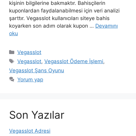
kişinin bilgilerine bakmaktır. Bahisçilerin
kuponlardan faydalanabilmesi için veri analizi
şarttır. Vegasslot kullanıcıları siteye bahis
koyarken son adım olarak kupon …
Devamını
oku
Kategoriler
Vegasslot
Etiketler
Vegasslot
,
Vegasslot Ödeme İşlemi
,
Vegasslot Şans Oyunu
Yorum yap
Son Yazılar
Vegasslot Adresi