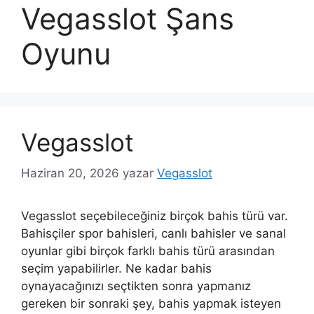
Vegasslot Şans
Oyunu
Vegasslot
Haziran 20, 2026
yazar
Vegasslot
Vegasslot seçebileceğiniz birçok bahis türü var.
Bahisçiler spor bahisleri, canlı bahisler ve sanal
oyunlar gibi birçok farklı bahis türü arasından
seçim yapabilirler. Ne kadar bahis
oynayacağınızı seçtikten sonra yapmanız
gereken bir sonraki şey, bahis yapmak isteyen