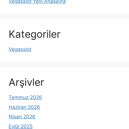
Vegasslot Yeni Anasayfa
Kategoriler
Vegasslot
Arşivler
Temmuz 2026
Haziran 2026
Nisan 2026
Eylül 2025