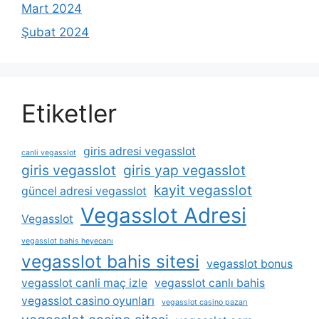
Mart 2024
Şubat 2024
Etiketler
giris adresi vegasslot
canli vegasslot
giris vegasslot
giris yap vegasslot
kayit vegasslot
güncel adresi vegasslot
Vegasslot Adresi
Vegasslot
vegasslot bahis heyecanı
vegasslot bahis sitesi
vegasslot bonus
vegasslot canli maç izle
vegasslot canlı bahis
vegasslot casino oyunları
vegasslot casino pazarı