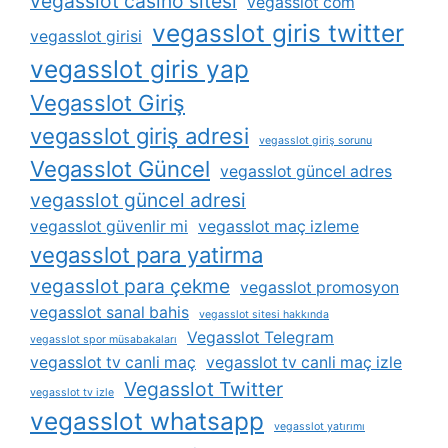
vegasslot casino sitesi
vegasslot com
vegasslot giris twitter
vegasslot girisi
vegasslot giris yap
Vegasslot Giriş
vegasslot giriş adresi
vegasslot giriş sorunu
Vegasslot Güncel
vegasslot güncel adres
vegasslot güncel adresi
vegasslot güvenlir mi
vegasslot maç izleme
vegasslot para yatirma
vegasslot para çekme
vegasslot promosyon
vegasslot sanal bahis
vegasslot sitesi hakkında
Vegasslot Telegram
vegasslot spor müsabakaları
vegasslot tv canli maç
vegasslot tv canli maç izle
Vegasslot Twitter
vegasslot tv izle
vegasslot whatsapp
vegasslot yatırımı