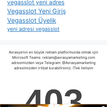
vegasslot yeni adres
Vegasslot Yeni Giriş
Vegasslot Üyelik
yeni adresi vegasslot
Avrasya'nın en büyük reklam platformunda olmak için
Microsoft Teams:
reklam@avrasyamarketing.com
adresimizden veya Telegram: @Avrasyamarketing
adresimizden irtibat kurabilirsiniz. (Tek iletişim
adreslerimiz teams / telegram ve mail adresimizdir.
Harici hiçbir iletişim adresimiz bulunmamaktadır.
Lütfen itibar etmeyiniz.) Türkiye yasalarına göre 7258
sayılı kanun uyarınca yasa dışı bahis oynamanın
cezaları mevcuttur. Şu an bulunduğunuz site hiç bir
şekilde illegal bahis oyunları oynatmıyor ve oynamaya
aracı olmuyordur.
olabahis
|
ovibet
|
goldenbahis
|