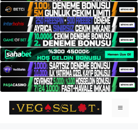
İçeriğe
atla
Menü