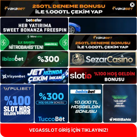
×
VEGASSLOT GİRİŞ İÇİN TIKLAYINIZ!