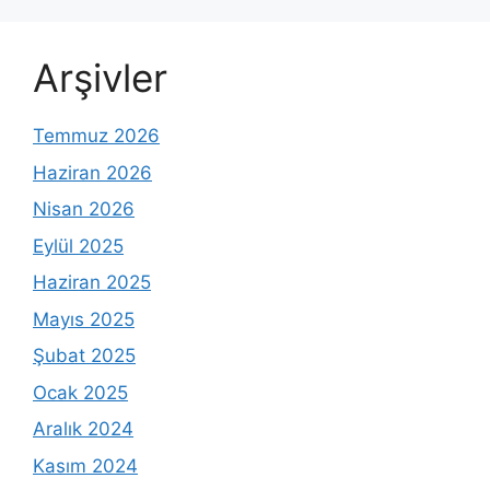
Arşivler
Temmuz 2026
Haziran 2026
Nisan 2026
Eylül 2025
Haziran 2025
Mayıs 2025
Şubat 2025
Ocak 2025
Aralık 2024
Kasım 2024