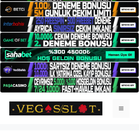
İçeriğe
atla
Menü