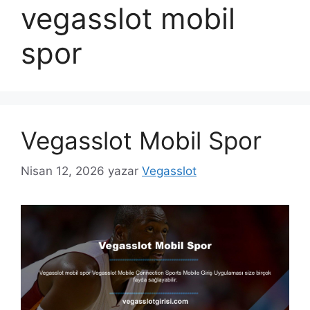
vegasslot mobil
spor
Vegasslot Mobil Spor
Nisan 12, 2026
yazar
Vegasslot