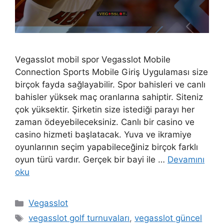
Vegasslot mobil spor Vegasslot Mobile
Connection Sports Mobile Giriş Uygulaması size
birçok fayda sağlayabilir. Spor bahisleri ve canlı
bahisler yüksek maç oranlarına sahiptir. Siteniz
çok yüksektir. Şirketin size istediği parayı her
zaman ödeyebileceksiniz. Canlı bir casino ve
casino hizmeti başlatacak. Yuva ve ikramiye
oyunlarının seçim yapabileceğiniz birçok farklı
oyun türü vardır. Gerçek bir bayi ile …
Devamını
oku
Kategoriler
Vegasslot
Etiketler
vegasslot golf turnuvaları
,
vegasslot güncel