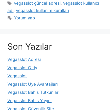
Etiketler
vegasslot güncel adresi
,
vegasslot kullanıcı
adı
,
vegasslot kullanım kuralları
Yorum yap
Son Yazılar
Vegasslot Adresi
Vegasslot Giriş
Vegasslot
Vegasslot Üye Avantajları
Vegasslot Bahis Tutkunları
Vegasslot Bahis Yayını
Vegasslot Güvenilir Site