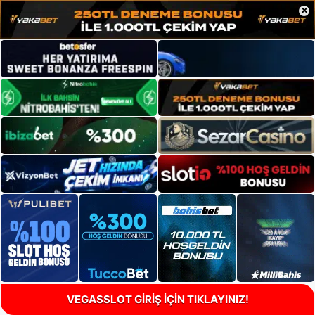
×
VEGASSLOT GİRİŞ İÇİN TIKLAYINIZ!