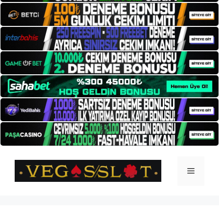
İçeriğe
atla
Menü