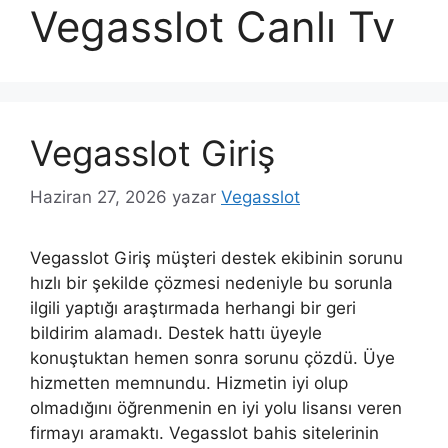
Vegasslot Canlı Tv
Vegasslot Giriş
Haziran 27, 2026
yazar
Vegasslot
Vegasslot Giriş müşteri destek ekibinin sorunu
hızlı bir şekilde çözmesi nedeniyle bu sorunla
ilgili yaptığı araştırmada herhangi bir geri
bildirim alamadı. Destek hattı üyeyle
konuştuktan hemen sonra sorunu çözdü. Üye
hizmetten memnundu. Hizmetin iyi olup
olmadığını öğrenmenin en iyi yolu lisansı veren
firmayı aramaktı. Vegasslot bahis sitelerinin