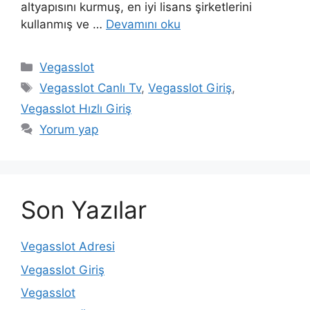
altyapısını kurmuş, en iyi lisans şirketlerini
kullanmış ve …
Devamını oku
Kategoriler
Vegasslot
Etiketler
Vegasslot Canlı Tv
,
Vegasslot Giriş
,
Vegasslot Hızlı Giriş
Yorum yap
Son Yazılar
Vegasslot Adresi
Vegasslot Giriş
Vegasslot