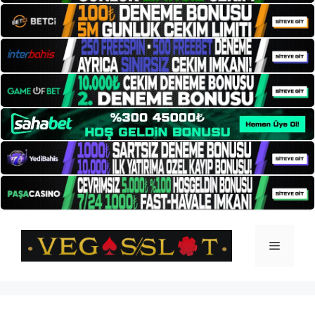
İçeriğe
atla
Menü