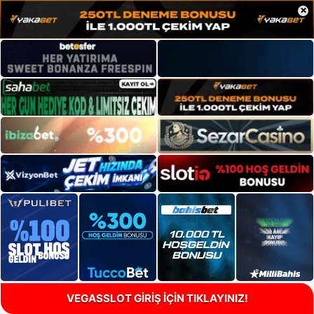
×
VEGASSLOT GİRİŞ İÇİN TIKLAYINIZ!