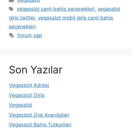
Vegasslot
Etiketler
vegasslot canlı bahis seçenekleri
,
vegasslot
giris twitter
,
vegasslot mobil giriş canlı bahis
seçenekleri
Yorum yap
Son Yazılar
Vegasslot Adresi
Vegasslot Giriş
Vegasslot
Vegasslot Üye Avantajları
Vegasslot Bahis Tutkunları