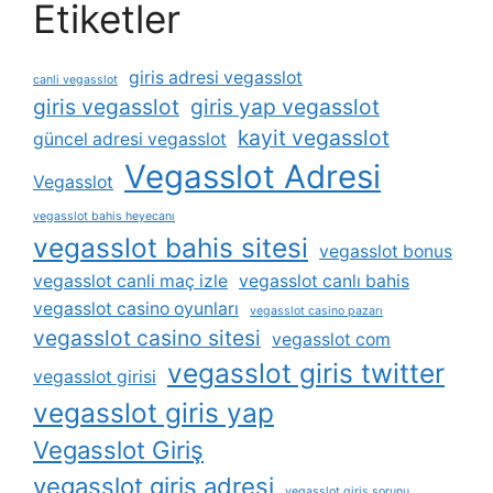
Etiketler
giris adresi vegasslot
canli vegasslot
giris vegasslot
giris yap vegasslot
kayit vegasslot
güncel adresi vegasslot
Vegasslot Adresi
Vegasslot
vegasslot bahis heyecanı
vegasslot bahis sitesi
vegasslot bonus
vegasslot canli maç izle
vegasslot canlı bahis
vegasslot casino oyunları
vegasslot casino pazarı
vegasslot casino sitesi
vegasslot com
vegasslot giris twitter
vegasslot girisi
vegasslot giris yap
Vegasslot Giriş
vegasslot giriş adresi
vegasslot giriş sorunu