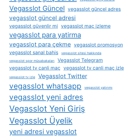
Vegasslot Güncel
vegasslot güncel adres
vegasslot güncel adresi
vegasslot güvenlir mi
vegasslot maç izleme
vegasslot para yatirma
vegasslot para çekme
vegasslot promosyon
vegasslot sanal bahis
vegasslot sitesi hakkında
Vegasslot Telegram
vegasslot spor müsabakaları
vegasslot tv canli maç
vegasslot tv canli maç izle
Vegasslot Twitter
vegasslot tv izle
vegasslot whatsapp
vegasslot yatırımı
vegasslot yeni adres
Vegasslot Yeni Giriş
Vegasslot Üyelik
yeni adresi vegasslot