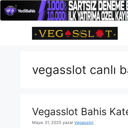
İçeriğe
atla
vegasslot canlı b
Vegasslot Bahis Kate
Mayıs 31, 2025
yazar
Vegasslot