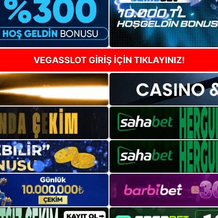
VEGASSLOT GİRİŞ İÇİN TIKLAYINIZ!