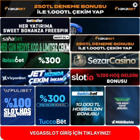
×
VEGASSLOT GİRİŞ İÇİN TIKLAYINIZ!