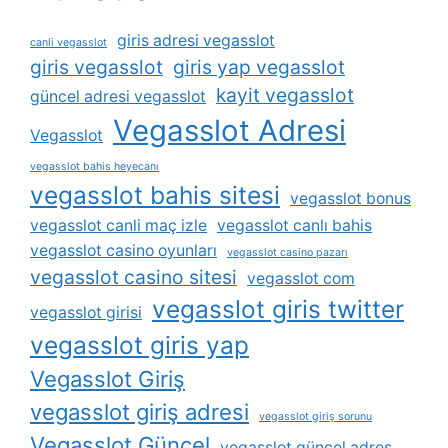
giris adresi vegasslot
canli vegasslot
giris vegasslot
giris yap vegasslot
kayit vegasslot
güncel adresi vegasslot
Vegasslot Adresi
Vegasslot
vegasslot bahis heyecanı
vegasslot bahis sitesi
vegasslot bonus
vegasslot canli maç izle
vegasslot canlı bahis
vegasslot casino oyunları
vegasslot casino pazarı
vegasslot casino sitesi
vegasslot com
vegasslot giris twitter
vegasslot girisi
vegasslot giris yap
Vegasslot Giriş
vegasslot giriş adresi
vegasslot giriş sorunu
Vegasslot Güncel
vegasslot güncel adres